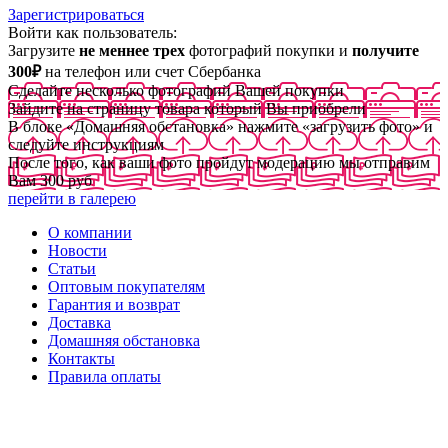
Зарегистрироваться
Войти как пользователь:
Загрузите
не меннее трех
фотографий покупки и
получите
300₽
на телефон или счет Сбербанка
Сделайте несколько фотографий Вашей покупки
Зайдите на страницу товара который Вы приобрели
В блоке «Домашняя обстановка» нажмите «загрузить фото» и
следуйте инструкциям
После того, как ваши фото пройдут модерацию мы отправим
Вам 300 руб
перейти в галерею
О компании
Новости
Статьи
Оптовым покупателям
Гарантия и возврат
Доставка
Домашняя обстановка
Контакты
Правила оплаты