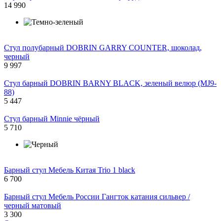
14 990
Стул полубарный DOBRIN GARRY COUNTER, шоколад,
черный
9 997
Стул барный DOBRIN BARNY BLACK, зеленый велюр (MJ9-
88)
5 447
Стул барный Minnie чёрный
5 710
Барный стул Мебель Китая Trio 1 black
6 700
Барный стул Мебель России Гангток катания сильвер /
черный матовый
3 300