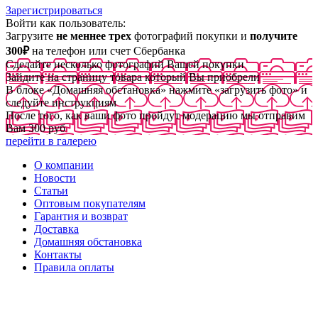
Зарегистрироваться
Войти как пользователь:
Загрузите
не меннее трех
фотографий покупки и
получите
300₽
на телефон или счет Сбербанка
Сделайте несколько фотографий Вашей покупки
Зайдите на страницу товара который Вы приобрели
В блоке «Домашняя обстановка» нажмите «загрузить фото» и
следуйте инструкциям
После того, как ваши фото пройдут модерацию мы отправим
Вам 300 руб
перейти в галерею
О компании
Новости
Статьи
Оптовым покупателям
Гарантия и возврат
Доставка
Домашняя обстановка
Контакты
Правила оплаты