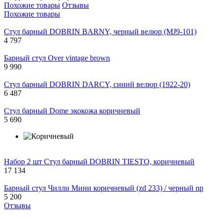
Похожие товары
Отзывы
Похожие товары
Стул барный DOBRIN BARNY, черный велюр (MJ9-101)
4 797
Барный стул Over vintage brown
9 990
Стул барный DOBRIN DARCY, синий велюр (1922-20)
6 487
Стул барный Dome экокожа коричневый
5 690
Набор 2 шт Стул барный DOBRIN TIESTO, коричневый
17 134
Барный стул Чилли Мини коричневый (zd 233) / черный np
5 200
Отзывы