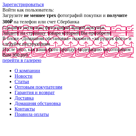
Зарегистрироваться
Войти как пользователь:
Загрузите
не меннее трех
фотографий покупки и
получите
300₽
на телефон или счет Сбербанка
Сделайте несколько фотографий Вашей покупки
Зайдите на страницу товара который Вы приобрели
В блоке «Домашняя обстановка» нажмите «загрузить фото» и
следуйте инструкциям
После того, как ваши фото пройдут модерацию мы отправим
Вам 300 руб
перейти в галерею
О компании
Новости
Статьи
Оптовым покупателям
Гарантия и возврат
Доставка
Домашняя обстановка
Контакты
Правила оплаты