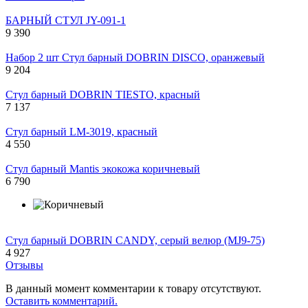
БАРНЫЙ СТУЛ JY-091-1
9 390
Набор 2 шт Стул барный DOBRIN DISCO, оранжевый
9 204
Стул барный DOBRIN TIESTO, красный
7 137
Стул барный LM-3019, красный
4 550
Стул барный Mantis экокожа коричневый
6 790
Стул барный DOBRIN CANDY, серый велюр (MJ9-75)
4 927
Отзывы
В данный момент комментарии к товару отсутствуют.
Оставить комментарий.