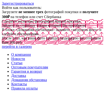
Зарегистрироваться
Войти как пользователь:
Загрузите
не меннее трех
фотографий покупки и
получите
300₽
на телефон или счет Сбербанка
Сделайте несколько фотографий Вашей покупки
Зайдите на страницу товара который Вы приобрели
В блоке «Домашняя обстановка» нажмите «загрузить фото» и
следуйте инструкциям
После того, как ваши фото пройдут модерацию мы отправим
Вам 300 руб
перейти в галерею
О компании
Новости
Статьи
Оптовым покупателям
Гарантия и возврат
Доставка
Домашняя обстановка
Контакты
Правила оплаты