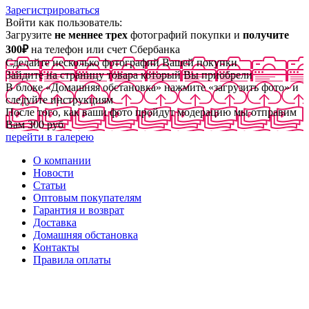
Зарегистрироваться
Войти как пользователь:
Загрузите
не меннее трех
фотографий покупки и
получите
300₽
на телефон или счет Сбербанка
Сделайте несколько фотографий Вашей покупки
Зайдите на страницу товара который Вы приобрели
В блоке «Домашняя обстановка» нажмите «загрузить фото» и
следуйте инструкциям
После того, как ваши фото пройдут модерацию мы отправим
Вам 300 руб
перейти в галерею
О компании
Новости
Статьи
Оптовым покупателям
Гарантия и возврат
Доставка
Домашняя обстановка
Контакты
Правила оплаты