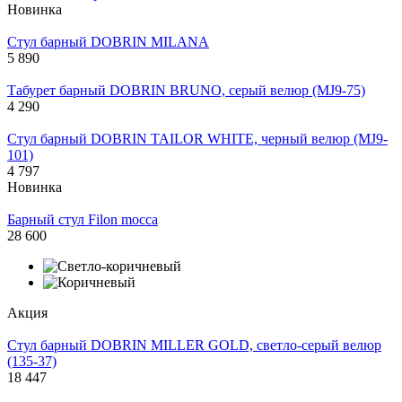
Новинка
Стул барный DOBRIN MILANA
5 890
Табурет барный DOBRIN BRUNO, серый велюр (MJ9-75)
4 290
Стул барный DOBRIN TAILOR WHITE, черный велюр (MJ9-
101)
4 797
Новинка
Барный стул Filon mocca
28 600
Акция
Стул барный DOBRIN MILLER GOLD, светло-серый велюр
(135-37)
18 447