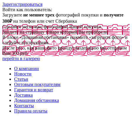
Зарегистрироваться
Войти как пользователь:
Загрузите
не меннее трех
фотографий покупки и
получите
300₽
на телефон или счет Сбербанка
Сделайте несколько фотографий Вашей покупки
Зайдите на страницу товара который Вы приобрели
В блоке «Домашняя обстановка» нажмите «загрузить фото» и
следуйте инструкциям
После того, как ваши фото пройдут модерацию мы отправим
Вам 300 руб
перейти в галерею
О компании
Новости
Статьи
Оптовым покупателям
Гарантия и возврат
Доставка
Домашняя обстановка
Контакты
Правила оплаты