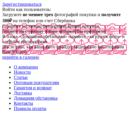
Зарегистрироваться
Войти как пользователь:
Загрузите
не меннее трех
фотографий покупки и
получите
300₽
на телефон или счет Сбербанка
Сделайте несколько фотографий Вашей покупки
Зайдите на страницу товара который Вы приобрели
В блоке «Домашняя обстановка» нажмите «загрузить фото» и
следуйте инструкциям
После того, как ваши фото пройдут модерацию мы отправим
Вам 300 руб
перейти в галерею
О компании
Новости
Статьи
Оптовым покупателям
Гарантия и возврат
Доставка
Домашняя обстановка
Контакты
Правила оплаты