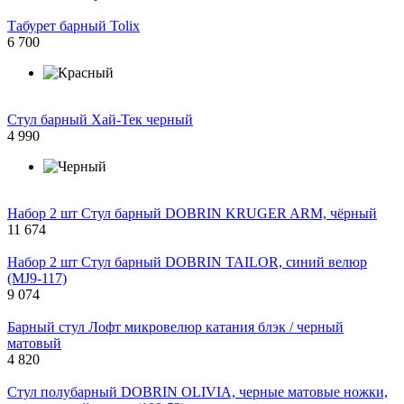
Табурет барный Tolix
6 700
Стул барный Хай-Тек черный
4 990
Набор 2 шт Стул барный DOBRIN KRUGER ARM, чёрный
11 674
Набор 2 шт Стул барный DOBRIN TAILOR, синий велюр
(MJ9-117)
9 074
Барный стул Лофт микровелюр катания блэк / черный
матовый
4 820
Стул полубарный DOBRIN OLIVIA, черные матовые ножки,