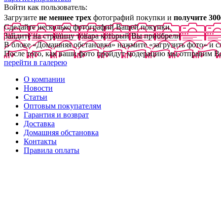
Войти как пользователь:
Загрузите
не меннее трех
фотографий покупки и
получите 300
Сделайте несколько фотографий Вашей покупки
Зайдите на страницу товара который Вы приобрели
В блоке «Домашняя обстановка» нажмите «загрузить фото» и 
После того, как ваши фото пройдут модерацию мы отправим В
перейти в галерею
О компании
Новости
Статьи
Оптовым покупателям
Гарантия и возврат
Доставка
Домашняя обстановка
Контакты
Правила оплаты