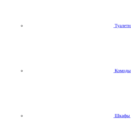
Туалетн
Комоды
Шкафы 