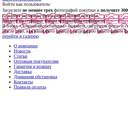
Войти как пользователь:
Загрузите
не меннее трех
фотографий покупки и
получите 300
Сделайте несколько фотографий Вашей покупки
Зайдите на страницу товара который Вы приобрели
В блоке «Домашняя обстановка» нажмите «загрузить фото» и 
После того, как ваши фото пройдут модерацию мы отправим В
перейти в галерею
О компании
Новости
Статьи
Оптовым покупателям
Гарантия и возврат
Доставка
Домашняя обстановка
Контакты
Правила оплаты