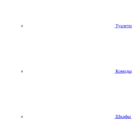
Туалетн
Комоды
Шкафы 