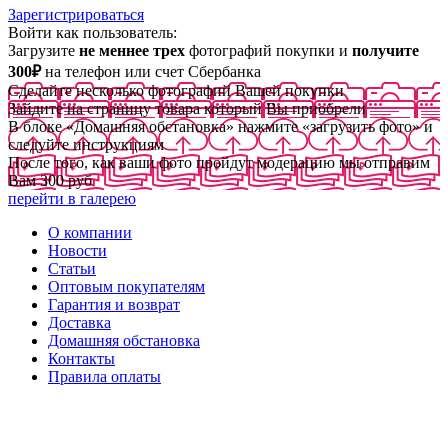
Зарегистрироваться
Войти как пользователь:
Загрузите
не меннее трех
фотографий покупки и
получите
300₽
на телефон или счет Сбербанка
Сделайте несколько фотографий Вашей покупки
Зайдите на страницу товара который Вы приобрели
В блоке «Домашняя обстановка» нажмите «загрузить фото» и
следуйте инструкциям
После того, как ваши фото пройдут модерацию мы отправим
Вам 300 руб
перейти в галерею
О компании
Новости
Статьи
Оптовым покупателям
Гарантия и возврат
Доставка
Домашняя обстановка
Контакты
Правила оплаты