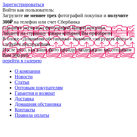
Зарегистрироваться
Войти как пользователь:
Загрузите
не меннее трех
фотографий покупки и
получите
300₽
на телефон или счет Сбербанка
Сделайте несколько фотографий Вашей покупки
Зайдите на страницу товара который Вы приобрели
В блоке «Домашняя обстановка» нажмите «загрузить фото» и
следуйте инструкциям
После того, как ваши фото пройдут модерацию мы отправим
Вам 300 руб
перейти в галерею
О компании
Новости
Статьи
Оптовым покупателям
Гарантия и возврат
Доставка
Домашняя обстановка
Контакты
Правила оплаты