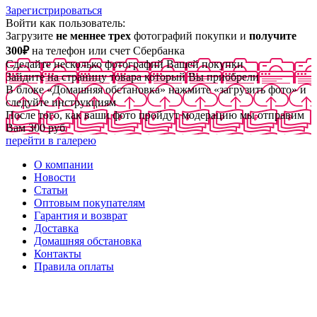
Зарегистрироваться
Войти как пользователь:
Загрузите
не меннее трех
фотографий покупки и
получите
300₽
на телефон или счет Сбербанка
Сделайте несколько фотографий Вашей покупки
Зайдите на страницу товара который Вы приобрели
В блоке «Домашняя обстановка» нажмите «загрузить фото» и
следуйте инструкциям
После того, как ваши фото пройдут модерацию мы отправим
Вам 300 руб
перейти в галерею
О компании
Новости
Статьи
Оптовым покупателям
Гарантия и возврат
Доставка
Домашняя обстановка
Контакты
Правила оплаты