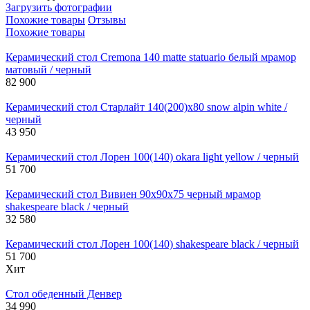
Загрузить фотографии
Похожие товары
Отзывы
Похожие товары
Керамический стол Cremona 140 matte statuario белый мрамор
матовый / черный
82 900
Керамический стол Старлайт 140(200)х80 snow alpin white /
черный
43 950
Керамический стол Лорен 100(140) okara light yellow / черный
51 700
Керамический стол Вивиен 90х90х75 черный мрамор
shakespeare black / черный
32 580
Керамический стол Лорен 100(140) shakespeare black / черный
51 700
Хит
Стол обеденный Денвер
34 990