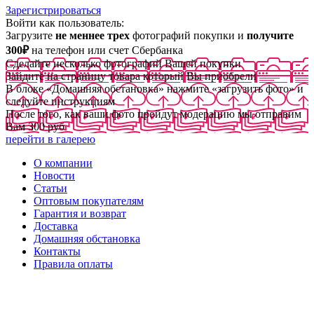
Зарегистрироваться
Войти как пользователь:
Загрузите
не меннее трех
фотографий покупки и
получите
300₽
на телефон или счет Сбербанка
Сделайте несколько фотографий Вашей покупки
Зайдите на страницу товара который Вы приобрели
В блоке «Домашняя обстановка» нажмите «загрузить фото» и
следуйте инструкциям
После того, как ваши фото пройдут модерацию мы отправим
Вам 300 руб
перейти в галерею
О компании
Новости
Статьи
Оптовым покупателям
Гарантия и возврат
Доставка
Домашняя обстановка
Контакты
Правила оплаты