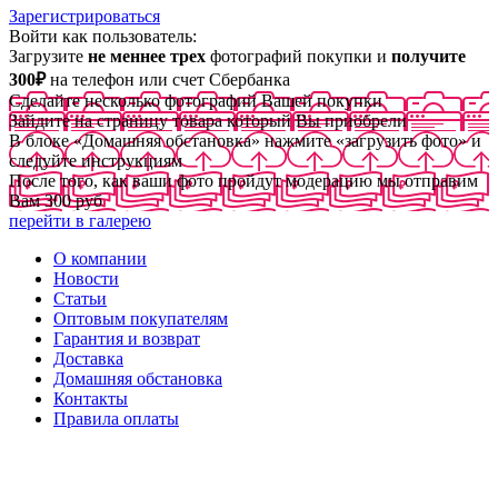
Зарегистрироваться
Войти как пользователь:
Загрузите
не меннее трех
фотографий покупки и
получите
300₽
на телефон или счет Сбербанка
Сделайте несколько фотографий Вашей покупки
Зайдите на страницу товара который Вы приобрели
В блоке «Домашняя обстановка» нажмите «загрузить фото» и
следуйте инструкциям
После того, как ваши фото пройдут модерацию мы отправим
Вам 300 руб
перейти в галерею
О компании
Новости
Статьи
Оптовым покупателям
Гарантия и возврат
Доставка
Домашняя обстановка
Контакты
Правила оплаты