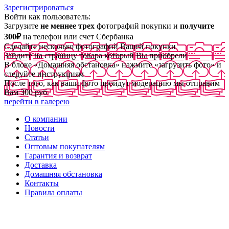
Зарегистрироваться
Войти как пользователь:
Загрузите
не меннее трех
фотографий покупки и
получите
300₽
на телефон или счет Сбербанка
Сделайте несколько фотографий Вашей покупки
Зайдите на страницу товара который Вы приобрели
В блоке «Домашняя обстановка» нажмите «загрузить фото» и
следуйте инструкциям
После того, как ваши фото пройдут модерацию мы отправим
Вам 300 руб
перейти в галерею
О компании
Новости
Статьи
Оптовым покупателям
Гарантия и возврат
Доставка
Домашняя обстановка
Контакты
Правила оплаты