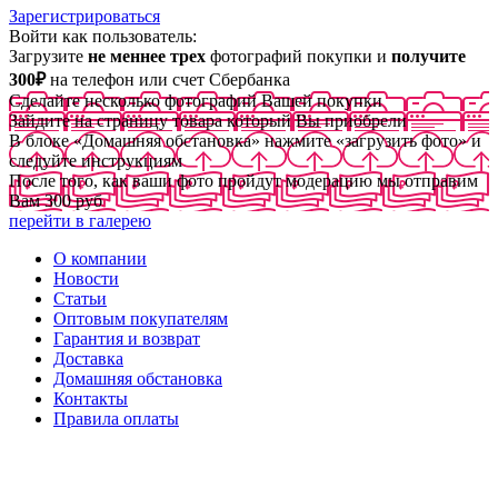
Зарегистрироваться
Войти как пользователь:
Загрузите
не меннее трех
фотографий покупки и
получите
300₽
на телефон или счет Сбербанка
Сделайте несколько фотографий Вашей покупки
Зайдите на страницу товара который Вы приобрели
В блоке «Домашняя обстановка» нажмите «загрузить фото» и
следуйте инструкциям
После того, как ваши фото пройдут модерацию мы отправим
Вам 300 руб
перейти в галерею
О компании
Новости
Статьи
Оптовым покупателям
Гарантия и возврат
Доставка
Домашняя обстановка
Контакты
Правила оплаты