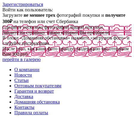
Зарегистрироваться
Войти как пользователь:
Загрузите
не меннее трех
фотографий покупки и
получите
300₽
на телефон или счет Сбербанка
Сделайте несколько фотографий Вашей покупки
Зайдите на страницу товара который Вы приобрели
В блоке «Домашняя обстановка» нажмите «загрузить фото» и
следуйте инструкциям
После того, как ваши фото пройдут модерацию мы отправим
Вам 300 руб
перейти в галерею
О компании
Новости
Статьи
Оптовым покупателям
Гарантия и возврат
Доставка
Домашняя обстановка
Контакты
Правила оплаты