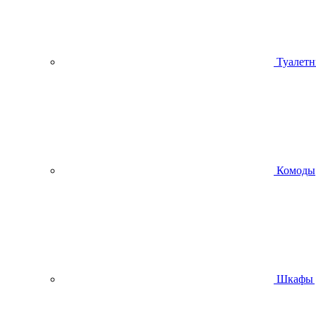
Туалетн
Комоды
Шкафы 