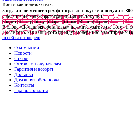
Войти как пользователь:
Загрузите
не меннее трех
фотографий покупки и
получите 300
Сделайте несколько фотографий Вашей покупки
Зайдите на страницу товара который Вы приобрели
В блоке «Домашняя обстановка» нажмите «загрузить фото» и 
После того, как ваши фото пройдут модерацию мы отправим В
перейти в галерею
О компании
Новости
Статьи
Оптовым покупателям
Гарантия и возврат
Доставка
Домашняя обстановка
Контакты
Правила оплаты