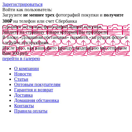
Зарегистрироваться
Войти как пользователь:
Загрузите
не меннее трех
фотографий покупки и
получите
300₽
на телефон или счет Сбербанка
Сделайте несколько фотографий Вашей покупки
Зайдите на страницу товара который Вы приобрели
В блоке «Домашняя обстановка» нажмите «загрузить фото» и
следуйте инструкциям
После того, как ваши фото пройдут модерацию мы отправим
Вам 300 руб
перейти в галерею
О компании
Новости
Статьи
Оптовым покупателям
Гарантия и возврат
Доставка
Домашняя обстановка
Контакты
Правила оплаты