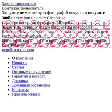
Зарегистрироваться
Войти как пользователь:
Загрузите
не меннее трех
фотографий покупки и
получите
300₽
на телефон или счет Сбербанка
Сделайте несколько фотографий Вашей покупки
Зайдите на страницу товара который Вы приобрели
В блоке «Домашняя обстановка» нажмите «загрузить фото» и
следуйте инструкциям
После того, как ваши фото пройдут модерацию мы отправим
Вам 300 руб
перейти в галерею
О компании
Новости
Статьи
Оптовым покупателям
Гарантия и возврат
Доставка
Домашняя обстановка
Контакты
Правила оплаты