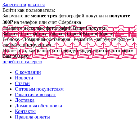
Зарегистрироваться
Войти как пользователь:
Загрузите
не меннее трех
фотографий покупки и
получите
300₽
на телефон или счет Сбербанка
Сделайте несколько фотографий Вашей покупки
Зайдите на страницу товара который Вы приобрели
В блоке «Домашняя обстановка» нажмите «загрузить фото» и
следуйте инструкциям
После того, как ваши фото пройдут модерацию мы отправим
Вам 300 руб
перейти в галерею
О компании
Новости
Статьи
Оптовым покупателям
Гарантия и возврат
Доставка
Домашняя обстановка
Контакты
Правила оплаты