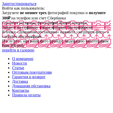
Зарегистрироваться
Войти как пользователь:
Загрузите
не меннее трех
фотографий покупки и
получите
300₽
на телефон или счет Сбербанка
Сделайте несколько фотографий Вашей покупки
Зайдите на страницу товара который Вы приобрели
В блоке «Домашняя обстановка» нажмите «загрузить фото» и
следуйте инструкциям
После того, как ваши фото пройдут модерацию мы отправим
Вам 300 руб
перейти в галерею
О компании
Новости
Статьи
Оптовым покупателям
Гарантия и возврат
Доставка
Домашняя обстановка
Контакты
Правила оплаты