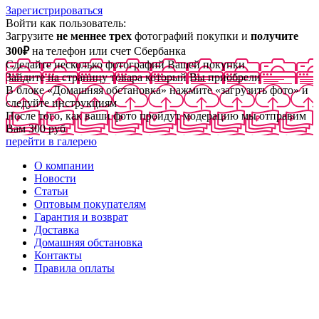
Зарегистрироваться
Войти как пользователь:
Загрузите
не меннее трех
фотографий покупки и
получите
300₽
на телефон или счет Сбербанка
Сделайте несколько фотографий Вашей покупки
Зайдите на страницу товара который Вы приобрели
В блоке «Домашняя обстановка» нажмите «загрузить фото» и
следуйте инструкциям
После того, как ваши фото пройдут модерацию мы отправим
Вам 300 руб
перейти в галерею
О компании
Новости
Статьи
Оптовым покупателям
Гарантия и возврат
Доставка
Домашняя обстановка
Контакты
Правила оплаты