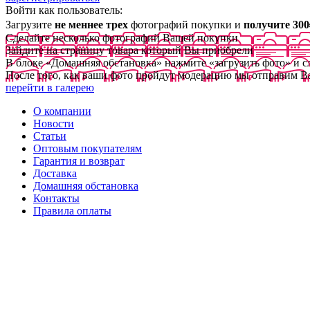
Войти как пользователь:
Загрузите
не меннее трех
фотографий покупки и
получите 300
Сделайте несколько фотографий Вашей покупки
Зайдите на страницу товара который Вы приобрели
В блоке «Домашняя обстановка» нажмите «загрузить фото» и 
После того, как ваши фото пройдут модерацию мы отправим В
перейти в галерею
О компании
Новости
Статьи
Оптовым покупателям
Гарантия и возврат
Доставка
Домашняя обстановка
Контакты
Правила оплаты