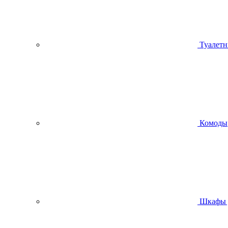
Туалетн
Комоды
Шкафы 