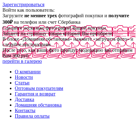
Зарегистрироваться
Войти как пользователь:
Загрузите
не меннее трех
фотографий покупки и
получите
300₽
на телефон или счет Сбербанка
Сделайте несколько фотографий Вашей покупки
Зайдите на страницу товара который Вы приобрели
В блоке «Домашняя обстановка» нажмите «загрузить фото» и
следуйте инструкциям
После того, как ваши фото пройдут модерацию мы отправим
Вам 300 руб
перейти в галерею
О компании
Новости
Статьи
Оптовым покупателям
Гарантия и возврат
Доставка
Домашняя обстановка
Контакты
Правила оплаты