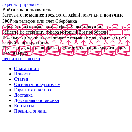
Зарегистрироваться
Войти как пользователь:
Загрузите
не меннее трех
фотографий покупки и
получите
300₽
на телефон или счет Сбербанка
Сделайте несколько фотографий Вашей покупки
Зайдите на страницу товара который Вы приобрели
В блоке «Домашняя обстановка» нажмите «загрузить фото» и
следуйте инструкциям
После того, как ваши фото пройдут модерацию мы отправим
Вам 300 руб
перейти в галерею
О компании
Новости
Статьи
Оптовым покупателям
Гарантия и возврат
Доставка
Домашняя обстановка
Контакты
Правила оплаты