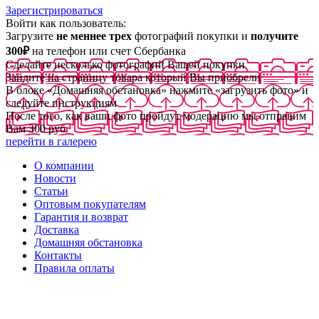
Зарегистрироваться
Войти как пользователь:
Загрузите
не меннее трех
фотографий покупки и
получите
300₽
на телефон или счет Сбербанка
Сделайте несколько фотографий Вашей покупки
Зайдите на страницу товара который Вы приобрели
В блоке «Домашняя обстановка» нажмите «загрузить фото» и
следуйте инструкциям
После того, как ваши фото пройдут модерацию мы отправим
Вам 300 руб
перейти в галерею
О компании
Новости
Статьи
Оптовым покупателям
Гарантия и возврат
Доставка
Домашняя обстановка
Контакты
Правила оплаты