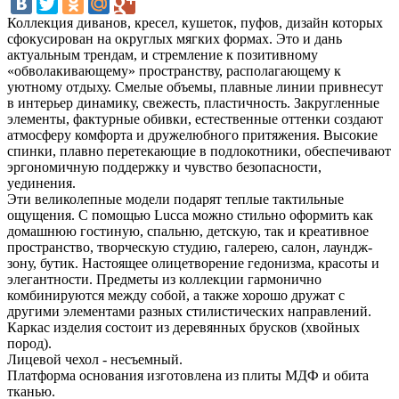
Коллекция диванов, кресел, кушеток, пуфов, дизайн которых
сфокусирован на округлых мягких формах. Это и дань
актуальным трендам, и стремление к позитивному
«обволакивающему» пространству, располагающему к
уютному отдыху. Смелые объемы, плавные линии привнесут
в интерьер динамику, свежесть, пластичность. Закругленные
элементы, фактурные обивки, естественные оттенки создают
атмосферу комфорта и дружелюбного притяжения. Высокие
спинки, плавно перетекающие в подлокотники, обеспечивают
эргономичную поддержку и чувство безопасности,
уединения.
Эти великолепные модели подарят теплые тактильные
ощущения. С помощью Lucca можно стильно оформить как
домашнюю гостиную, спальню, детскую, так и креативное
пространство, творческую студию, галерею, салон, лаундж-
зону, бутик. Настоящее олицетворение гедонизма, красоты и
элегантности. Предметы из коллекции гармонично
комбинируются между собой, а также хорошо дружат с
другими элементами разных стилистических направлений.
Каркас изделия состоит из деревянных брусков (хвойных
пород).
Лицевой чехол - несъемный.
Платформа основания изготовлена из плиты МДФ и обита
тканью.