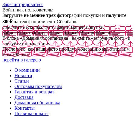
Зарегистрироваться
Войти как пользователь:
Загрузите
не меннее трех
фотографий покупки и
получите
300₽
на телефон или счет Сбербанка
Сделайте несколько фотографий Вашей покупки
Зайдите на страницу товара который Вы приобрели
В блоке «Домашняя обстановка» нажмите «загрузить фото» и
следуйте инструкциям
После того, как ваши фото пройдут модерацию мы отправим
Вам 300 руб
перейти в галерею
О компании
Новости
Статьи
Оптовым покупателям
Гарантия и возврат
Доставка
Домашняя обстановка
Контакты
Правила оплаты