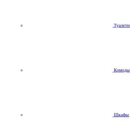
Туалетн
Комоды
Шкафы 