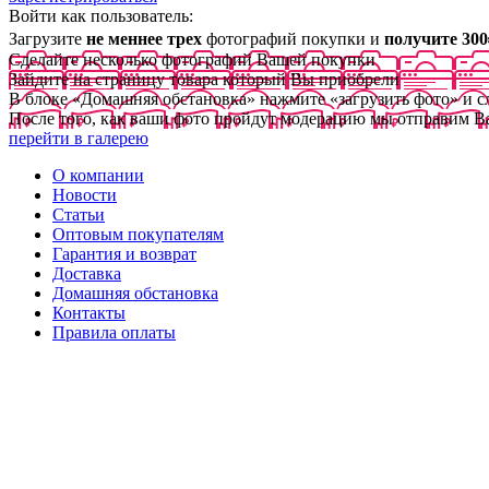
Войти как пользователь:
Загрузите
не меннее трех
фотографий покупки и
получите 300
Сделайте несколько фотографий Вашей покупки
Зайдите на страницу товара который Вы приобрели
В блоке «Домашняя обстановка» нажмите «загрузить фото» и 
После того, как ваши фото пройдут модерацию мы отправим В
перейти в галерею
О компании
Новости
Статьи
Оптовым покупателям
Гарантия и возврат
Доставка
Домашняя обстановка
Контакты
Правила оплаты