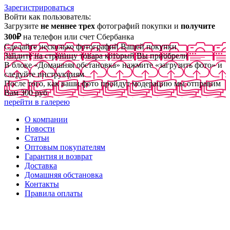
Зарегистрироваться
Войти как пользователь:
Загрузите
не меннее трех
фотографий покупки и
получите
300₽
на телефон или счет Сбербанка
Сделайте несколько фотографий Вашей покупки
Зайдите на страницу товара который Вы приобрели
В блоке «Домашняя обстановка» нажмите «загрузить фото» и
следуйте инструкциям
После того, как ваши фото пройдут модерацию мы отправим
Вам 300 руб
перейти в галерею
О компании
Новости
Статьи
Оптовым покупателям
Гарантия и возврат
Доставка
Домашняя обстановка
Контакты
Правила оплаты