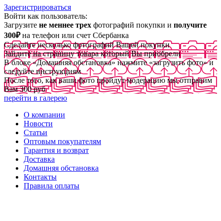
Зарегистрироваться
Войти как пользователь:
Загрузите
не меннее трех
фотографий покупки и
получите
300₽
на телефон или счет Сбербанка
Сделайте несколько фотографий Вашей покупки
Зайдите на страницу товара который Вы приобрели
В блоке «Домашняя обстановка» нажмите «загрузить фото» и
следуйте инструкциям
После того, как ваши фото пройдут модерацию мы отправим
Вам 300 руб
перейти в галерею
О компании
Новости
Статьи
Оптовым покупателям
Гарантия и возврат
Доставка
Домашняя обстановка
Контакты
Правила оплаты