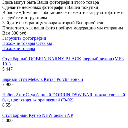
Здесь могут быть Ваши фотографии этого товара
Сделайте несколько фотографий Вашей покупки
В блоке «Домашняя обстановка» нажмите «загрузить фото» и
следуйте инструкциям
Зайдите на страницу товара который Вы приобрели
После того, как ваши фото пройдут модерацию мы отправим
Вам 300 руб
Загрузить фотографии
Похожие товары
Отзывы
Похожие товары
Стул барный DOBRIN BARNY BLACK, черный велюр (MJ9-
101)
5 447
Барный стул Мебель Китая Porch черный
7 900
Набор 2 шт Стул барный DOBRIN DSW BAR, ножки светлый
бук, цвет сиденья оранжевый (O-02)
8 554
Стул барный Купер NEW белый NP
5 000