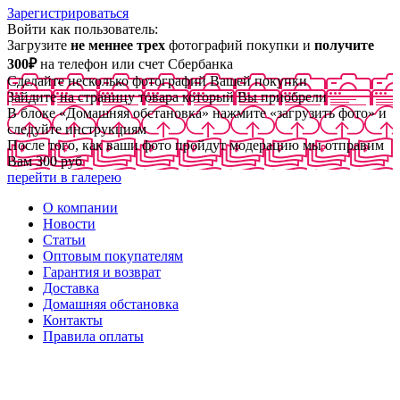
Зарегистрироваться
Войти как пользователь:
Загрузите
не меннее трех
фотографий покупки и
получите
300₽
на телефон или счет Сбербанка
Сделайте несколько фотографий Вашей покупки
Зайдите на страницу товара который Вы приобрели
В блоке «Домашняя обстановка» нажмите «загрузить фото» и
следуйте инструкциям
После того, как ваши фото пройдут модерацию мы отправим
Вам 300 руб
перейти в галерею
О компании
Новости
Статьи
Оптовым покупателям
Гарантия и возврат
Доставка
Домашняя обстановка
Контакты
Правила оплаты