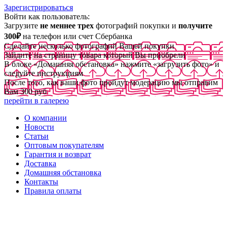
Зарегистрироваться
Войти как пользователь:
Загрузите
не меннее трех
фотографий покупки и
получите
300₽
на телефон или счет Сбербанка
Сделайте несколько фотографий Вашей покупки
Зайдите на страницу товара который Вы приобрели
В блоке «Домашняя обстановка» нажмите «загрузить фото» и
следуйте инструкциям
После того, как ваши фото пройдут модерацию мы отправим
Вам 300 руб
перейти в галерею
О компании
Новости
Статьи
Оптовым покупателям
Гарантия и возврат
Доставка
Домашняя обстановка
Контакты
Правила оплаты