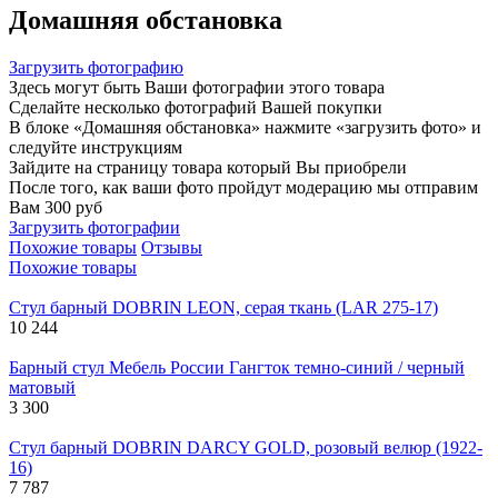
Домашняя обстановка
Загрузить фотографию
Здесь могут быть Ваши фотографии этого товара
Сделайте несколько фотографий Вашей покупки
В блоке «Домашняя обстановка» нажмите «загрузить фото» и
следуйте инструкциям
Зайдите на страницу товара который Вы приобрели
После того, как ваши фото пройдут модерацию мы отправим
Вам 300 руб
Загрузить фотографии
Похожие товары
Отзывы
Похожие товары
Стул барный DOBRIN LEON, серая ткань (LAR 275-17)
10 244
Барный стул Мебель России Гангток темно-синий / черный
матовый
3 300
Стул барный DOBRIN DARCY GOLD, розовый велюр (1922-
16)
7 787