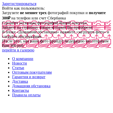
Зарегистрироваться
Войти как пользователь:
Загрузите
не меннее трех
фотографий покупки и
получите
300₽
на телефон или счет Сбербанка
Сделайте несколько фотографий Вашей покупки
Зайдите на страницу товара который Вы приобрели
В блоке «Домашняя обстановка» нажмите «загрузить фото» и
следуйте инструкциям
После того, как ваши фото пройдут модерацию мы отправим
Вам 300 руб
перейти в галерею
О компании
Новости
Статьи
Оптовым покупателям
Гарантия и возврат
Доставка
Домашняя обстановка
Контакты
Правила оплаты