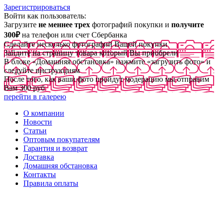
Зарегистрироваться
Войти как пользователь:
Загрузите
не меннее трех
фотографий покупки и
получите
300₽
на телефон или счет Сбербанка
Сделайте несколько фотографий Вашей покупки
Зайдите на страницу товара который Вы приобрели
В блоке «Домашняя обстановка» нажмите «загрузить фото» и
следуйте инструкциям
После того, как ваши фото пройдут модерацию мы отправим
Вам 300 руб
перейти в галерею
О компании
Новости
Статьи
Оптовым покупателям
Гарантия и возврат
Доставка
Домашняя обстановка
Контакты
Правила оплаты