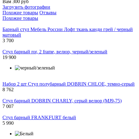
Вам 300 руб
Загрузить фотографии
Похожие товары
Отзывы
Похожие товары
Барный стул Мебель России Лофт ткань канди грей / черный
матовый
3 700
Стул барный ror, 2 frame, велюр, черный/зеленый
19 900
Набор 2 шт Стул полубарный DOBRIN CHLOE, темно-серый
8 762
Стул барный DOBRIN CHARLY, серый велюр (MJ9-75)
7 007
Стул барный FRANKFURT белый
5 990