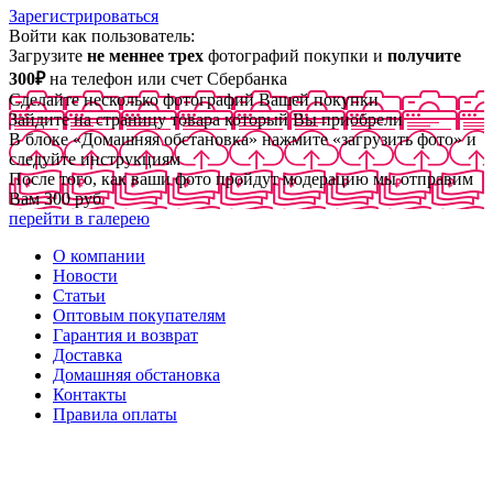
Зарегистрироваться
Войти как пользователь:
Загрузите
не меннее трех
фотографий покупки и
получите
300₽
на телефон или счет Сбербанка
Сделайте несколько фотографий Вашей покупки
Зайдите на страницу товара который Вы приобрели
В блоке «Домашняя обстановка» нажмите «загрузить фото» и
следуйте инструкциям
После того, как ваши фото пройдут модерацию мы отправим
Вам 300 руб
перейти в галерею
О компании
Новости
Статьи
Оптовым покупателям
Гарантия и возврат
Доставка
Домашняя обстановка
Контакты
Правила оплаты