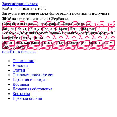
Зарегистрироваться
Войти как пользователь:
Загрузите
не меннее трех
фотографий покупки и
получите
300₽
на телефон или счет Сбербанка
Сделайте несколько фотографий Вашей покупки
Зайдите на страницу товара который Вы приобрели
В блоке «Домашняя обстановка» нажмите «загрузить фото» и
следуйте инструкциям
После того, как ваши фото пройдут модерацию мы отправим
Вам 300 руб
перейти в галерею
О компании
Новости
Статьи
Оптовым покупателям
Гарантия и возврат
Доставка
Домашняя обстановка
Контакты
Правила оплаты