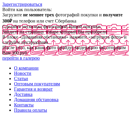
Зарегистрироваться
Войти как пользователь:
Загрузите
не меннее трех
фотографий покупки и
получите
300₽
на телефон или счет Сбербанка
Сделайте несколько фотографий Вашей покупки
Зайдите на страницу товара который Вы приобрели
В блоке «Домашняя обстановка» нажмите «загрузить фото» и
следуйте инструкциям
После того, как ваши фото пройдут модерацию мы отправим
Вам 300 руб
перейти в галерею
О компании
Новости
Статьи
Оптовым покупателям
Гарантия и возврат
Доставка
Домашняя обстановка
Контакты
Правила оплаты