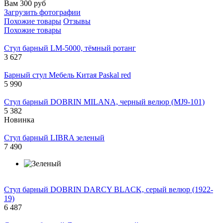
Вам 300 руб
Загрузить фотографии
Похожие товары
Отзывы
Похожие товары
Стул барный LM-5000, тёмный ротанг
3 627
Барный стул Мебель Китая Paskal red
5 990
Стул барный DOBRIN MILANA, черный велюр (MJ9-101)
5 382
Новинка
Стул барный LIBRA зеленый
7 490
Стул барный DOBRIN DARCY BLACK, серый велюр (1922-
19)
6 487