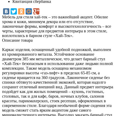
Квитанция сбербанка
Мебель для стиля хай-тек – это важнейший акцент. Обилие
хрома и кожи, минимум декора или его отсутствие,
лаконичные формы, комфорт и высокотехнологичность – все
черты, характерные для предметов интерьера в этом стиле,
воплотились в барном стуле «Хай-Тек».
Описание товара
Каркас изделия, оснащенный удобной подножкой, выполнен
из хромированного металла. Устойчивое основание
диаметром 385 мм металлическое, что делает барный стул
«Хай-Тек» безопасным в использовании даже людьми полной
комплекции. Также модель оснащена механизмом
регулировки высоты «газ-лифт» в пределах 65-85 см, а
сиденье вращается на 360 градусов. Лаконичное сиденье без
спинки обтянуто качественной экокожей, которая надолго
сохранит отличный внешний вид. Данный предмет интерьера
подойдет как для жилых помещений – кухонь, гостиных,
столовых, так и для кафе, баров, ночных клубов, салонов
красоты, парикмахерских, стоек ресепшн, оформленных в
современном стиле. Благодаря необычной форме сидения эта
модель сможет стать ярким акцентом даже самого
минималистичного интерьера. Выгодно заказать барный стул