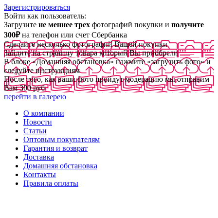
Зарегистрироваться
Войти как пользователь:
Загрузите
не меннее трех
фотографий покупки и
получите
300₽
на телефон или счет Сбербанка
Сделайте несколько фотографий Вашей покупки
Зайдите на страницу товара который Вы приобрели
В блоке «Домашняя обстановка» нажмите «загрузить фото» и
следуйте инструкциям
После того, как ваши фото пройдут модерацию мы отправим
Вам 300 руб
перейти в галерею
О компании
Новости
Статьи
Оптовым покупателям
Гарантия и возврат
Доставка
Домашняя обстановка
Контакты
Правила оплаты