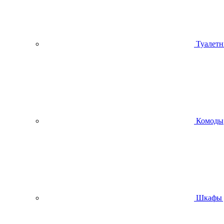
Туалетн
Комоды
Шкафы 