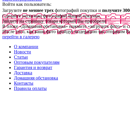
Войти как пользователь:
Загрузите
не меннее трех
фотографий покупки и
получите 300
Сделайте несколько фотографий Вашей покупки
Зайдите на страницу товара который Вы приобрели
В блоке «Домашняя обстановка» нажмите «загрузить фото» и 
После того, как ваши фото пройдут модерацию мы отправим В
перейти в галерею
О компании
Новости
Статьи
Оптовым покупателям
Гарантия и возврат
Доставка
Домашняя обстановка
Контакты
Правила оплаты