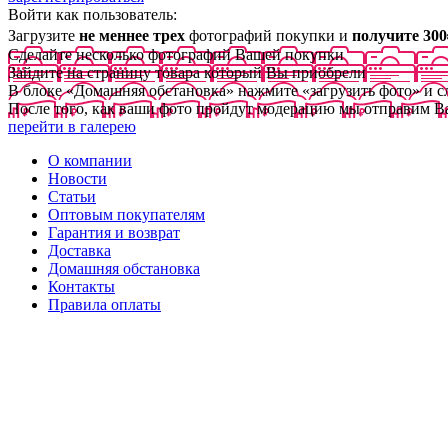
Войти как пользователь:
Загрузите
не меннее трех
фотографий покупки и
получите 300
Сделайте несколько фотографий Вашей покупки
Зайдите на страницу товара который Вы приобрели
В блоке «Домашняя обстановка» нажмите «загрузить фото» и 
После того, как ваши фото пройдут модерацию мы отправим В
перейти в галерею
О компании
Новости
Статьи
Оптовым покупателям
Гарантия и возврат
Доставка
Домашняя обстановка
Контакты
Правила оплаты