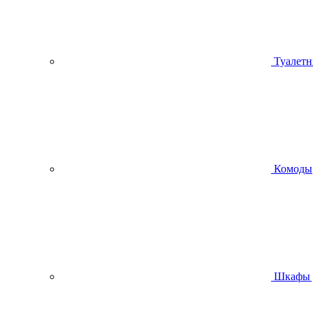
Туалетн
Комоды
Шкафы 