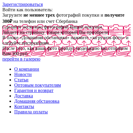
Зарегистрироваться
Войти как пользователь:
Загрузите
не меннее трех
фотографий покупки и
получите
300₽
на телефон или счет Сбербанка
Сделайте несколько фотографий Вашей покупки
Зайдите на страницу товара который Вы приобрели
В блоке «Домашняя обстановка» нажмите «загрузить фото» и
следуйте инструкциям
После того, как ваши фото пройдут модерацию мы отправим
Вам 300 руб
перейти в галерею
О компании
Новости
Статьи
Оптовым покупателям
Гарантия и возврат
Доставка
Домашняя обстановка
Контакты
Правила оплаты