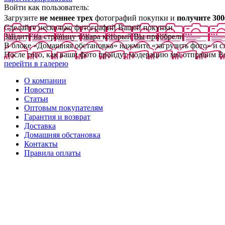
Войти как пользователь:
Загрузите
не меннее трех
фотографий покупки и
получите 300
Сделайте несколько фотографий Вашей покупки
Зайдите на страницу товара который Вы приобрели
В блоке «Домашняя обстановка» нажмите «загрузить фото» и 
После того, как ваши фото пройдут модерацию мы отправим В
перейти в галерею
О компании
Новости
Статьи
Оптовым покупателям
Гарантия и возврат
Доставка
Домашняя обстановка
Контакты
Правила оплаты