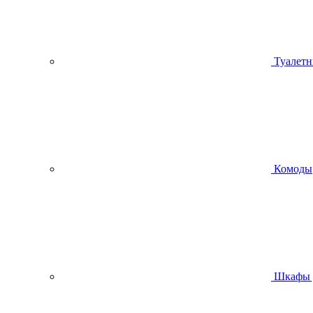
Туалетн
Комоды
Шкафы 