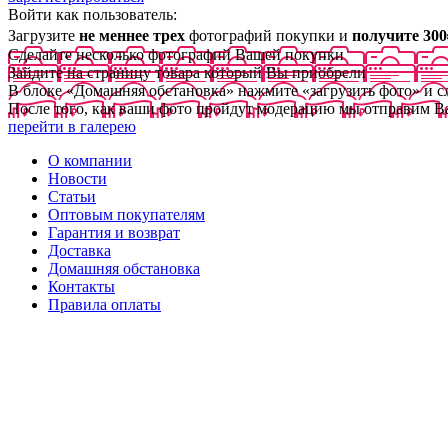
Войти как пользователь:
Загрузите
не меннее трех
фотографий покупки и
получите 300
Сделайте несколько фотографий Вашей покупки
Зайдите на страницу товара который Вы приобрели
В блоке «Домашняя обстановка» нажмите «загрузить фото» и 
После того, как ваши фото пройдут модерацию мы отправим В
перейти в галерею
О компании
Новости
Статьи
Оптовым покупателям
Гарантия и возврат
Доставка
Домашняя обстановка
Контакты
Правила оплаты