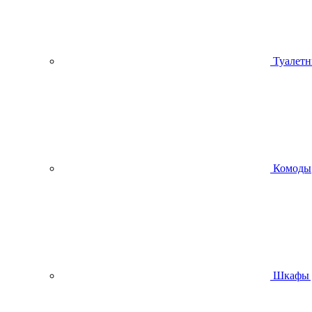
Туалетн
Комоды
Шкафы 