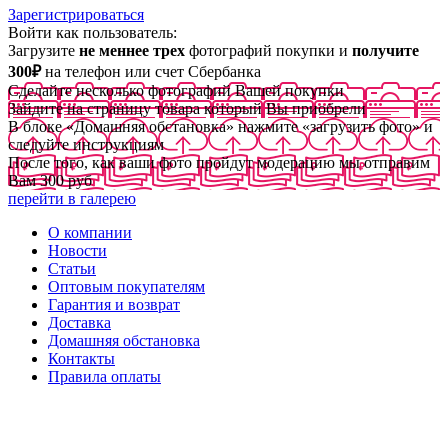
Зарегистрироваться
Войти как пользователь:
Загрузите
не меннее трех
фотографий покупки и
получите
300₽
на телефон или счет Сбербанка
Сделайте несколько фотографий Вашей покупки
Зайдите на страницу товара который Вы приобрели
В блоке «Домашняя обстановка» нажмите «загрузить фото» и
следуйте инструкциям
После того, как ваши фото пройдут модерацию мы отправим
Вам 300 руб
перейти в галерею
О компании
Новости
Статьи
Оптовым покупателям
Гарантия и возврат
Доставка
Домашняя обстановка
Контакты
Правила оплаты