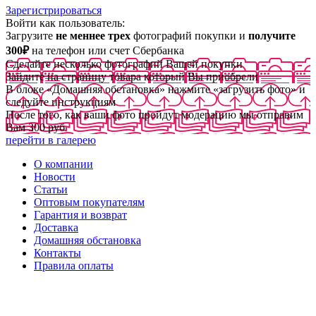
Зарегистрироваться
Войти как пользователь:
Загрузите
не меннее трех
фотографий покупки и
получите
300₽
на телефон или счет Сбербанка
Сделайте несколько фотографий Вашей покупки
Зайдите на страницу товара который Вы приобрели
В блоке «Домашняя обстановка» нажмите «загрузить фото» и
следуйте инструкциям
После того, как ваши фото пройдут модерацию мы отправим
Вам 300 руб
перейти в галерею
О компании
Новости
Статьи
Оптовым покупателям
Гарантия и возврат
Доставка
Домашняя обстановка
Контакты
Правила оплаты