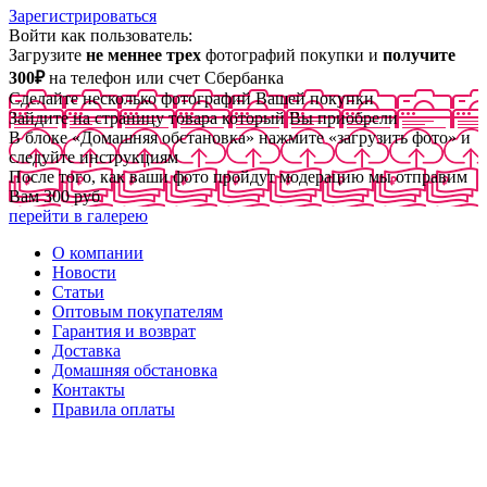
Зарегистрироваться
Войти как пользователь:
Загрузите
не меннее трех
фотографий покупки и
получите
300₽
на телефон или счет Сбербанка
Сделайте несколько фотографий Вашей покупки
Зайдите на страницу товара который Вы приобрели
В блоке «Домашняя обстановка» нажмите «загрузить фото» и
следуйте инструкциям
После того, как ваши фото пройдут модерацию мы отправим
Вам 300 руб
перейти в галерею
О компании
Новости
Статьи
Оптовым покупателям
Гарантия и возврат
Доставка
Домашняя обстановка
Контакты
Правила оплаты