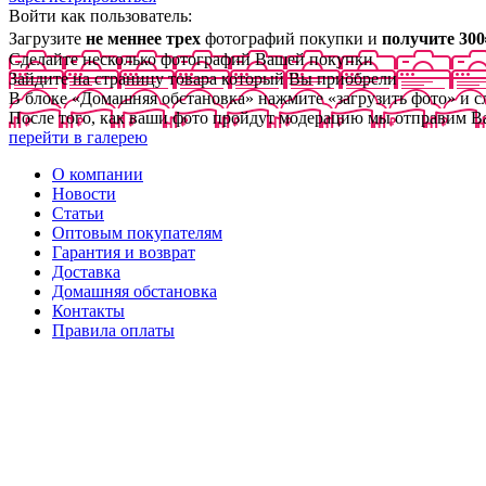
Войти как пользователь:
Загрузите
не меннее трех
фотографий покупки и
получите 300
Сделайте несколько фотографий Вашей покупки
Зайдите на страницу товара который Вы приобрели
В блоке «Домашняя обстановка» нажмите «загрузить фото» и 
После того, как ваши фото пройдут модерацию мы отправим В
перейти в галерею
О компании
Новости
Статьи
Оптовым покупателям
Гарантия и возврат
Доставка
Домашняя обстановка
Контакты
Правила оплаты