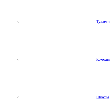
Туалетн
Комоды
Шкафы 