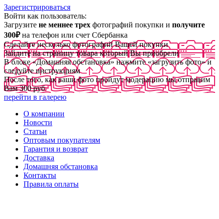
Зарегистрироваться
Войти как пользователь:
Загрузите
не меннее трех
фотографий покупки и
получите
300₽
на телефон или счет Сбербанка
Сделайте несколько фотографий Вашей покупки
Зайдите на страницу товара который Вы приобрели
В блоке «Домашняя обстановка» нажмите «загрузить фото» и
следуйте инструкциям
После того, как ваши фото пройдут модерацию мы отправим
Вам 300 руб
перейти в галерею
О компании
Новости
Статьи
Оптовым покупателям
Гарантия и возврат
Доставка
Домашняя обстановка
Контакты
Правила оплаты