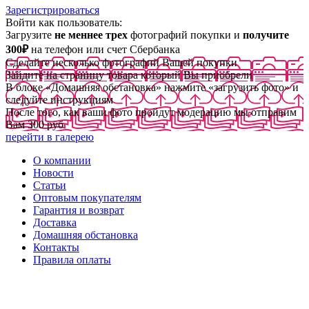
Зарегистрироваться
Войти как пользователь:
Загрузите
не меннее трех
фотографий покупки и
получите
300₽
на телефон или счет Сбербанка
Сделайте несколько фотографий Вашей покупки
Зайдите на страницу товара который Вы приобрели
В блоке «Домашняя обстановка» нажмите «загрузить фото» и
следуйте инструкциям
После того, как ваши фото пройдут модерацию мы отправим
Вам 300 руб
перейти в галерею
О компании
Новости
Статьи
Оптовым покупателям
Гарантия и возврат
Доставка
Домашняя обстановка
Контакты
Правила оплаты